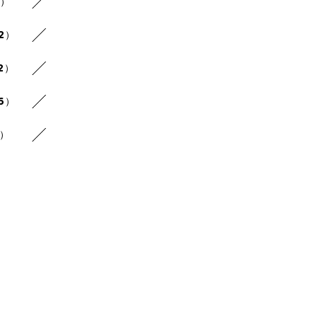
9）
12）
2）
16）
4）