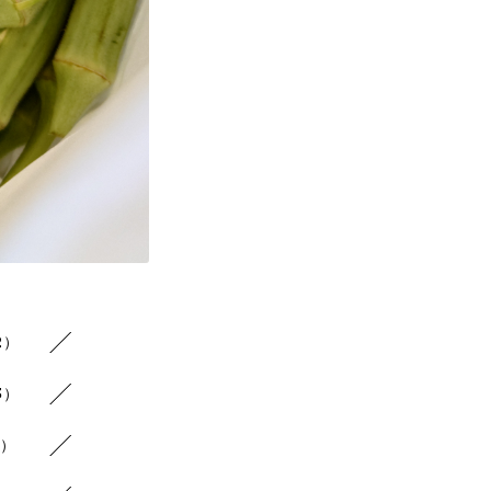
2）
3）
5）