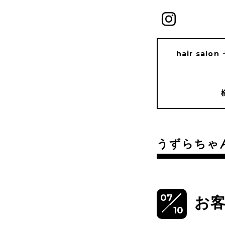
hair salo
うずらちゃ
07
お
10