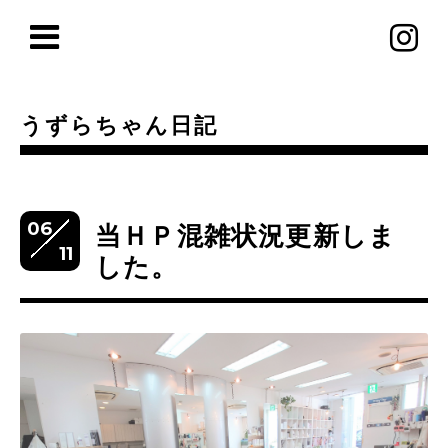
うずらちゃん日記
06
当ＨＰ混雑状況更新しま
11
した。