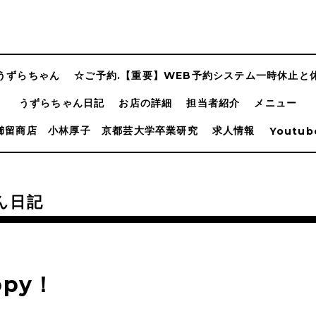
n うずらちゃん
☆ご予約.【重要】WEB予約システム一時休止と
うずらちゃん日記
お店の詳細
担当者紹介
メニュー
櫛留商店 小林厚子 京都芸大学卒業研究
求人情報
Youtub
ん日記
ppy！