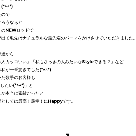
^^*)
たので
だろうなぁと
りのNEWロッドで
が出て毛先はナチュラルな最先端のパーマをかけさせていただきました
様達から
人カッコいい」「私もさっきの人みたいなStyleできる？」など
が一番驚きてした(*^^*)
いた歌手のお客様も
したい(*^^*)」と
人が本当に素敵だったと
としては最高！最幸！にHappyです。