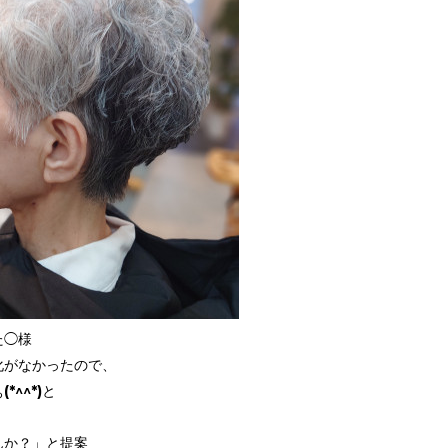
た◯様
化がなかったので、
^^*)と
んか？」と提案