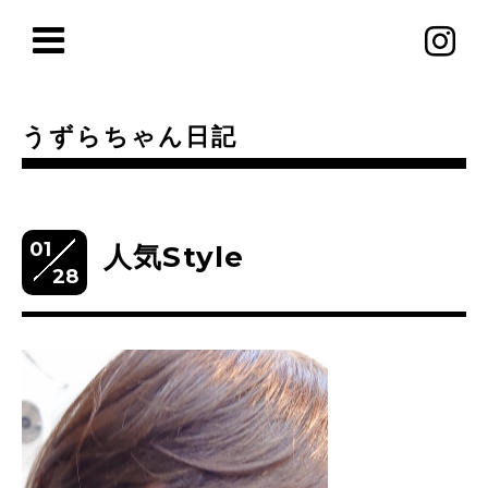
うずらちゃん日記
01
人気Style
28